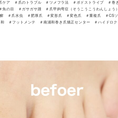
爪ケア ＃爪のトラブル ＃ツメフラ法 ＃ポドストライプ ＃巻
＃魚の目 ＃ガサガサ踵 ＃爪甲鉤弯症（そうこうこうわんしょう
癬 ＃爪水虫 ＃肥厚爪 ＃変形爪 ＃変色爪 ＃重複爪 ＃CS
浦和 ＃フットメンテ ＃南浦和巻き爪矯正センター ＃ハイドロク