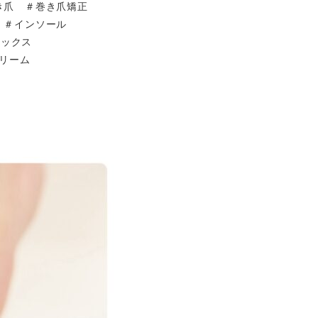
き爪 ＃巻き爪矯正
）＃インソール
ソックス
リーム