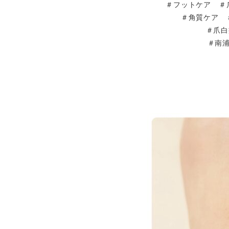
＃フットケア ＃
＃角質ケア 
＃爪白
＃南