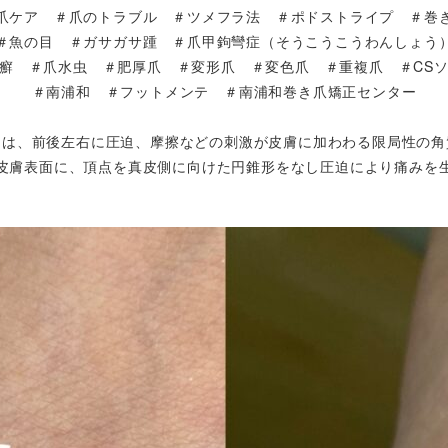
爪ケア ＃爪のトラブル ＃ツメフラ法 ＃ポドストライプ ＃巻
＃魚の目 ＃ガサガサ踵 ＃爪甲鉤彎症（そうこうこうわんしょう
癬 ＃爪水虫 ＃肥厚爪 ＃変形爪 ＃変色爪 ＃重複爪 ＃CS
＃南浦和 ＃フットメンテ ＃南浦和巻き爪矯正センター
とは、前後左右に圧迫、摩擦などの刺激が皮膚に加わわる限局性の角
皮膚表面に、頂点を真皮側に向けた円錐形をなし圧迫により痛みを