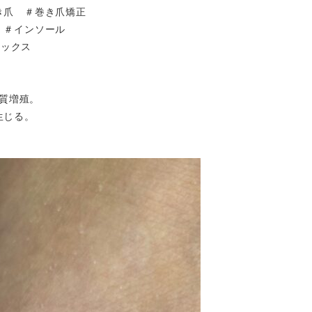
き爪 ＃巻き爪矯正
）＃インソール
ソックス
質増殖。
生じる。