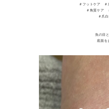
＃フットケア ＃
＃角質ケア 
＃爪白
魚の目
底面を