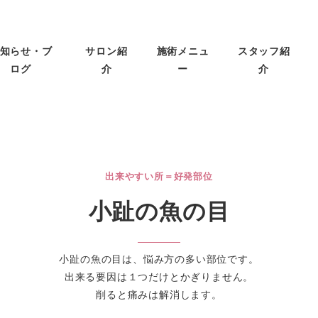
知らせ・ブ
サロン紹
施術メニュ
スタッフ紹
ログ
介
ー
介
出来やすい所＝好発部位
小趾の魚の目
小趾の魚の目は、悩み方の多い部位です。
出来る要因は１つだけとかぎりません。
削ると痛みは解消します。