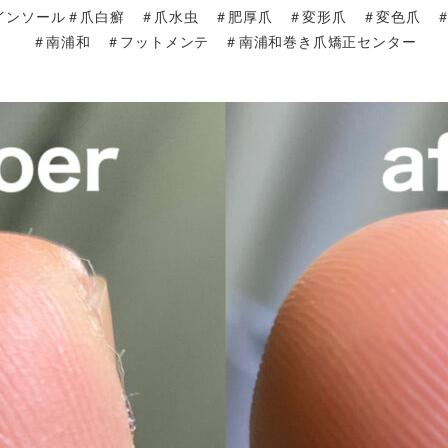
インソール＃爪白癬 ＃爪水虫 ＃肥厚爪 ＃変形爪 ＃変色爪 ＃
＃南浦和 ＃フットメンテ ＃南浦和巻き爪矯正センター