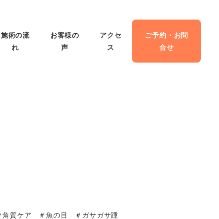
施術の流
お客様の
アクセ
ご予約・お問
れ
声
ス
合せ
正＃角質ケア ＃魚の目 ＃ガサガサ踵