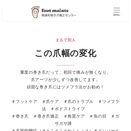
MENU
まるで別人
この爪幅の変化
重度の巻き爪だって、初回で痛みが無くなり、
爪アーツが少しずつ改善してます。
頑固な巻き爪にはツメフラ法がお勧め！
＃フットケア ＃爪ケア ＃爪のトラブル ＃ツメフラ
法 ＃ポドストライプ
＃巻き爪 ＃巻き爪矯正 ＃角質ケア ＃魚の目 ＃ガ
サガサ踵
＃爪甲鉤彎症（そうこうこうわんしょう）＃インソール