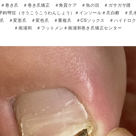
＃巻き爪 ＃巻き爪矯正 ＃角質ケア ＃魚の目 ＃ガサガサ踵
甲鉤彎症（そうこうこうわんしょう）＃インソール＃爪白癬 ＃
爪 ＃変形爪 ＃変色爪 ＃重複爪 ＃CSソックス ＃ハイドロ
＃南浦和 ＃フットメン＃南浦和巻き爪矯正センター