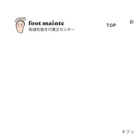
お
TOP
＃フ