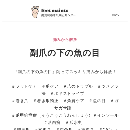
MENU
痛みから解放
副爪の下の魚の目
『副爪の下の魚の目』削ってスッキリ痛みから解放！
＃フットケア ＃爪ケア ＃爪のトラブル ＃ツメフラ
法 ＃ポドストライプ
＃巻き爪 ＃巻き爪矯正 ＃角質ケア ＃魚の目 ＃ガ
サガサ踵
＃爪甲鉤彎症（そうこうこうわんしょう）＃インソール
＃爪白癬 ＃爪水虫
＃肥厚爪 ＃変形爪 ＃変色爪 ＃重複爪 ＃CSソッ