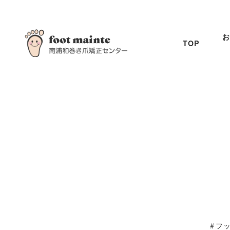
お
TOP
＃フ