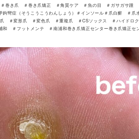
＃巻き爪 ＃巻き爪矯正 ＃角質ケア ＃魚の目 ＃ガサガサ踵
甲鉤彎症（そうこうこうわんしょう）＃インソール＃爪白癬 ＃
爪 ＃変形爪 ＃変色爪 ＃重複爪 ＃CSソックス ＃ハイドロ
浦和 ＃フットメンテ ＃南浦和巻き爪矯正センター巻き爪矯正セ