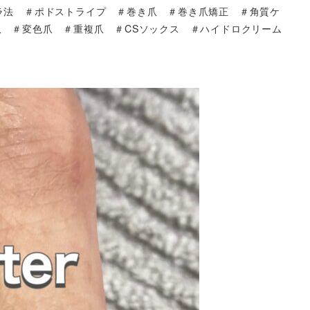
ラ法 ＃ポドストライプ ＃巻き爪 ＃巻き爪矯正 ＃角質ケ
 ＃変色爪 ＃重複爪 ＃CSソックス ＃ハイドロクリーム