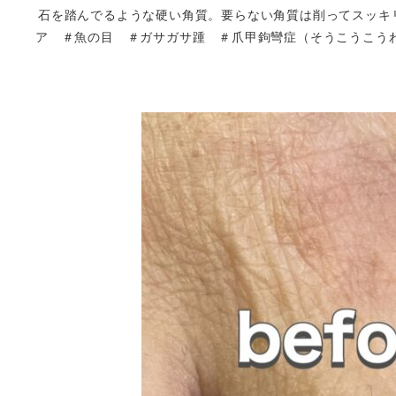
石を踏んでるような硬い角質。要らない角質は削ってスッキ
ア ＃魚の目 ＃ガサガサ踵 ＃爪甲鉤彎症（そうこうこう