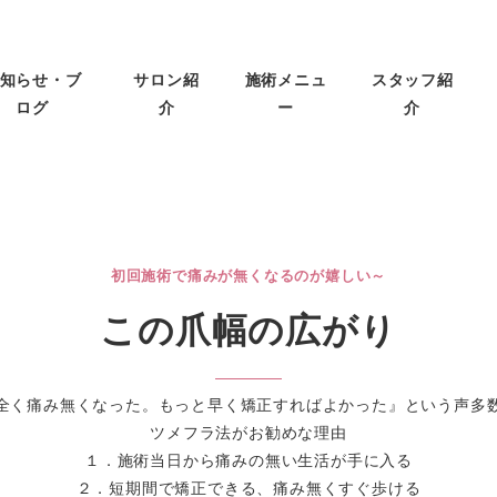
知らせ・ブ
サロン紹
施術メニュ
スタッフ紹
ログ
介
ー
介
初回施術で痛みが無くなるのが嬉しい～
この爪幅の広がり
全く痛み無くなった。もっと早く矯正すればよかった』という声多
ツメフラ法がお勧めな理由
１．施術当日から痛みの無い生活が手に入る
２．短期間で矯正できる、痛み無くすぐ歩ける