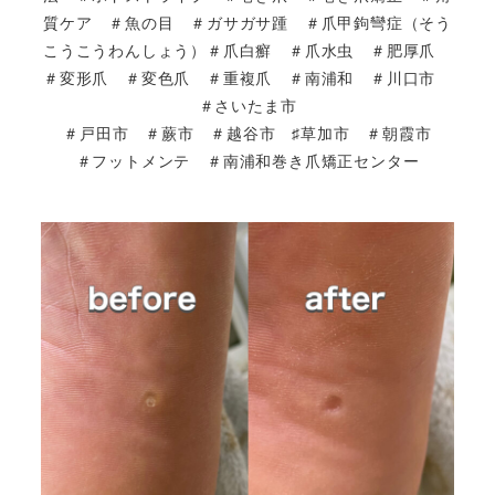
質ケア ＃魚の目 ＃ガサガサ踵 ＃爪甲鉤彎症（そう
こうこうわんしょう）＃爪白癬 ＃爪水虫 ＃肥厚爪
＃変形爪 ＃変色爪 ＃重複爪 ＃南浦和 ＃川口市
＃さいたま市
＃戸田市 ＃蕨市 ＃越谷市 ♯草加市 ＃朝霞市
＃フットメンテ ＃南浦和巻き爪矯正センター