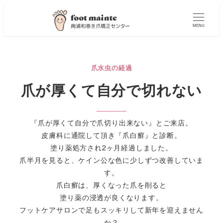
MENU
爪水虫の経過
爪が厚くて自分で切れない
『爪が厚くて自分で爪切り出来ない』とご来店。
皮膚科に通院して頂き『爪白癬』と診断。
塗り薬処方され2ヶ月経過しました。
爪半月を見ると、ケイン公な色に少しずつ改善していま
す。
爪白癬は、厚くなった爪を削ると
塗り薬の浸透が良くなります。
フットケアサロンで足もスッキリして新年を迎えません
か？