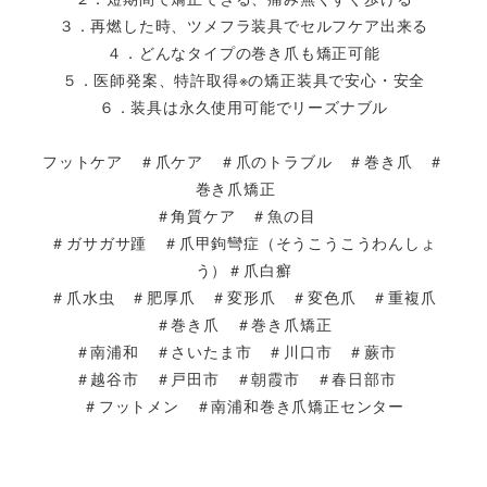
３．再燃した時、ツメフラ装具でセルフケア出来る
４．どんなタイプの巻き爪も矯正可能
５．医師発案、特許取得※の矯正装具で安心・安全
６．装具は永久使用可能でリーズナブル
フットケア ＃爪ケア ＃爪のトラブル ＃巻き爪 ＃
巻き爪矯正
＃角質ケア ＃魚の目
＃ガサガサ踵 ＃爪甲鉤彎症（そうこうこうわんしょ
う）＃爪白癬
＃爪水虫 ＃肥厚爪 ＃変形爪 ＃変色爪 ＃重複爪
＃巻き爪 ＃巻き爪矯正
＃南浦和 ＃さいたま市 ＃川口市 ＃蕨市
＃越谷市 ＃戸田市 ＃朝霞市 ＃春日部市
＃フットメン ＃南浦和巻き爪矯正センター