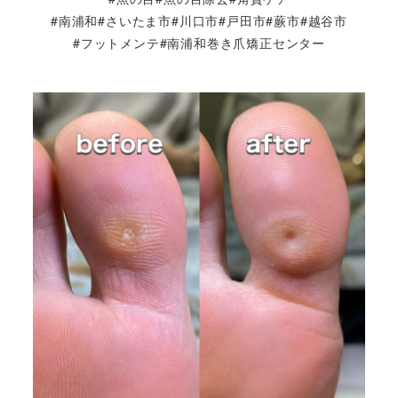
#南浦和#さいたま市#川口市#戸田市#蕨市#越谷市
#フットメンテ#南浦和巻き爪矯正センター