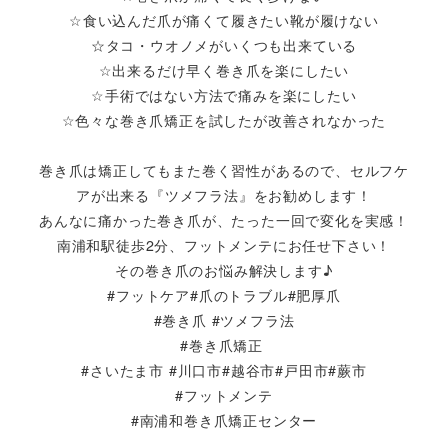
☆食い込んだ爪が痛くて履きたい靴が履けない
☆タコ・ウオノメがいくつも出来ている
☆出来るだけ早く巻き爪を楽にしたい
☆手術ではない方法で痛みを楽にしたい
☆色々な巻き爪矯正を試したが改善されなかった
巻き爪は矯正してもまた巻く習性があるので、セルフケ
アが出来る『ツメフラ法』をお勧めします！
あんなに痛かった巻き爪が、たった一回で変化を実感！
南浦和駅徒歩2分、フットメンテにお任せ下さい！
その巻き爪のお悩み解決します♪
#フットケア#爪のトラブル#肥厚爪
#巻き爪 #ツメフラ法
#巻き爪矯正
#さいたま市 #川口市#越谷市#戸田市#蕨市
#フットメンテ
#南浦和巻き爪矯正センター