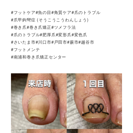
#フットケア#魚の目#角質ケア#爪のトラブル
#爪甲鉤彎症 (そうこうこうわんしょう)
#巻き爪#巻き爪矯正#ツメフラ法
#爪のトラブル#肥厚爪#変形爪#変色爪
#さいたま市#川口市#戸田市#蕨市#越谷市
#フットメンテ
#南浦和巻き爪矯正センター