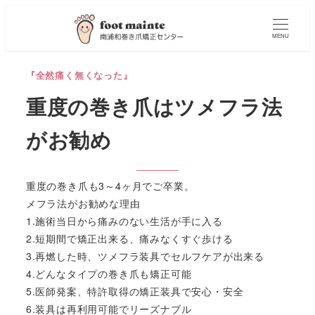
MENU
『全然痛く無くなった』
重度の巻き爪はツメフラ法
がお勧め
重度の巻き爪も3～4ヶ月でご卒業。
メフラ法がお勧めな理由
1.施術当日から痛みのない生活が手に入る
2.短期間で矯正出来る、痛みなくすぐ歩ける
3.再燃した時、ツメフラ装具でセルフケアが出来る
4.どんなタイプの巻き爪も矯正可能
5.医師発案、特許取得の矯正装具で安心・安全
6.装具は再利用可能でリーズナブル