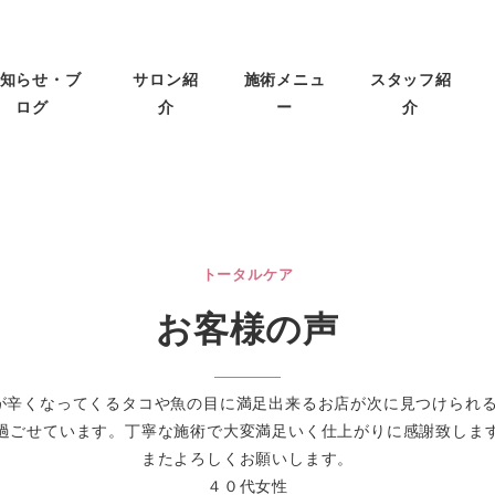
知らせ・ブ
サロン紹
施術メニュ
スタッフ紹
ログ
介
ー
介
トータルケア
お客様の声
が辛くなってくるタコや魚の目に満足出来るお店が次に見つけられ
過ごせています。丁寧な施術で大変満足いく仕上がりに感謝致しま
またよろしくお願いします。
４０代女性