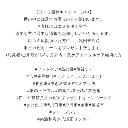
【口コミ投稿キャンペーン中】
世の中には足でお困りの方が沢山います。
お客様に口コミを頂く事で、
必要な方に必要な情報をお届けしたいと考えます。
口コミ応援頂いた方に、、次回来店時
爪ピカピカコースをプレゼント致します。
(対象者)ご来店から3ヶ月以内・爪ケアトータルケア施術の方
#フットケア#魚の目#角質ケア
#爪甲鉤彎症 (そうこうこうわんしょう)
#巻き爪#巻き爪矯正#ツメフラ法
#爪のトラブル#肥厚爪#変形爪#変色爪
#口コミ投稿爪ピカピカプレゼントキャンペーン中
#さいたま市#川口市#戸田市#蕨市#越谷市
#フットメンテ
#南浦和巻き爪矯正センター