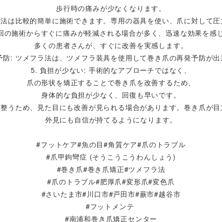
歩行時の痛みが少なくなります。
メフラ法は比較的簡単に施術できます。専用の器具を使い、爪に対して
: 初回の施術からすぐに痛みが軽減される場合が多く、迅速な効果を感
多くの患者さんが、すぐに改善を実感します。
発予防: ツメフラ法は、ツメフラ装具を使用して巻き爪の再発予防が
5. 負担が少ない: 手術的なアプローチではなく、
爪の形状を矯正することで巻き爪を改善するため、
身体的な負担が少なく、回復も早いです。
の形が整うため、見た目にも改善が見られる場合があります。巻き爪が
外見にも自信が持てるようになります。
#フットケア#魚の目#角質ケア#爪のトラブル
#爪甲鉤彎症 (そうこうこうわんしょう)
#巻き爪#巻き爪矯正#ツメフラ法
#爪のトラブル#肥厚爪#変形爪#変色爪
#さいたま市#川口市#戸田市#蕨市#越谷市
#フットメンテ
#南浦和巻き爪矯正センター