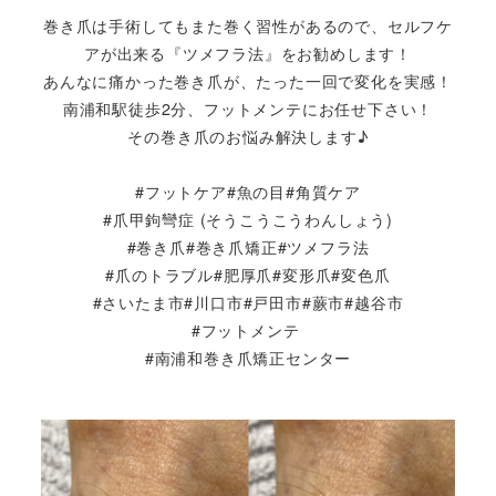
巻き爪は手術してもまた巻く習性があるので、セルフケ
アが出来る『ツメフラ法』をお勧めします！
あんなに痛かった巻き爪が、たった一回で変化を実感！
南浦和駅徒歩2分、フットメンテにお任せ下さい！
その巻き爪のお悩み解決します♪
#フットケア#魚の目#角質ケア
#爪甲鉤彎症 (そうこうこうわんしょう)
#巻き爪#巻き爪矯正#ツメフラ法
#爪のトラブル#肥厚爪#変形爪#変色爪
#さいたま市#川口市#戸田市#蕨市#越谷市
#フットメンテ
#南浦和巻き爪矯正センター