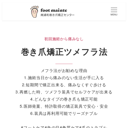
MENU
初回施術から痛みなし
巻き爪矯正ツメフラ法
メフラ法がお勧めな理由
1.施術当日から痛みのない生活が手に入る
2.短期間で矯正出来る、痛みなくすぐ歩ける
3.再燃した時、ツメフラ装具でセルフケアが出来る
4.どんなタイプの巻き爪も矯正可能
5.医師発案、特許取得の矯正装具で安心・安全
6.装具は再利用可能でリーズナブル
#フットケア#魚の目#角質ケア#爪のトラブル