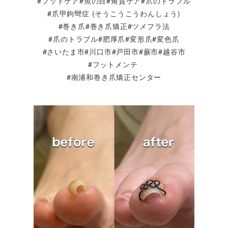
#フットケア#魚の目#角質ケア#爪のトラブル
#爪甲鉤彎症 (そうこうこうわんしょう)
#巻き爪#巻き爪矯正#ツメフラ法
#爪のトラブル#肥厚爪#変形爪#変色爪
#さいたま市#川口市#戸田市#蕨市#越谷市
#フットメンテ
#南浦和巻き爪矯正センター