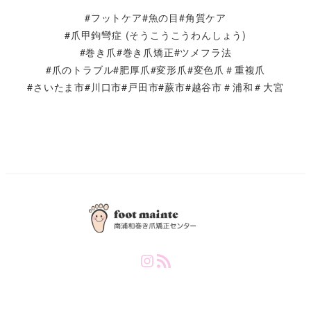
#フットケア#魚の目#角質ケア
#爪甲鉤彎症 (そうこうこうわんしょう)
#巻き爪#巻き爪矯正#ツメフラ法
#爪のトラブル#肥厚爪#変形爪#変色爪＃重複爪
#さいたま市#川口市#戸田市#蕨市#越谷市＃浦和＃大宮
Instagram
RSS Feed