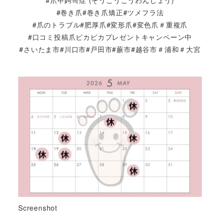
#巻き爪#巻き爪矯正#ツメフラ法
#爪のトラブル#肥厚爪#変形爪#変色爪＃重複爪
#口コミ投稿爪ピカピカプレゼントキャンペーン中
#さいたま市#川口市#戸田市#蕨市#越谷市＃浦和＃大宮
Screenshot