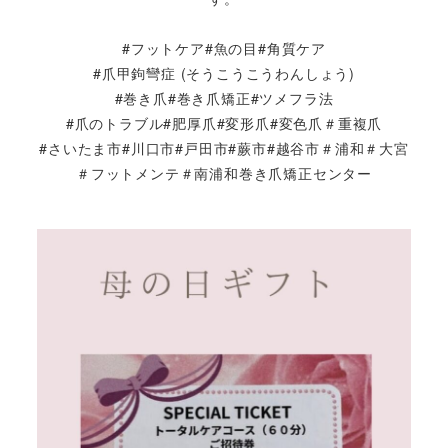
#フットケア#魚の目#角質ケア
#爪甲鉤彎症 (そうこうこうわんしょう)
#巻き爪#巻き爪矯正#ツメフラ法
#爪のトラブル#肥厚爪#変形爪#変色爪＃重複爪
#さいたま市#川口市#戸田市#蕨市#越谷市＃浦和＃大宮
＃フットメンテ＃南浦和巻き爪矯正センター