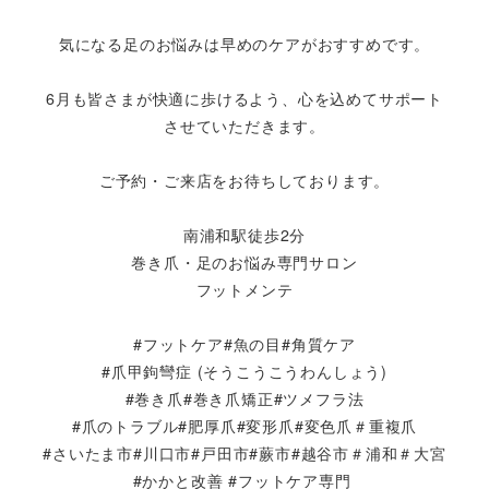
気になる足のお悩みは早めのケアがおすすめです。
6月も皆さまが快適に歩けるよう、心を込めてサポート
させていただきます。
ご予約・ご来店をお待ちしております。
南浦和駅徒歩2分
巻き爪・足のお悩み専門サロン
フットメンテ
#フットケア#魚の目#角質ケア
#爪甲鉤彎症 (そうこうこうわんしょう)
#巻き爪#巻き爪矯正#ツメフラ法
#爪のトラブル#肥厚爪#変形爪#変色爪＃重複爪
#さいたま市#川口市#戸田市#蕨市#越谷市＃浦和＃大宮
#かかと改善 #フットケア専門