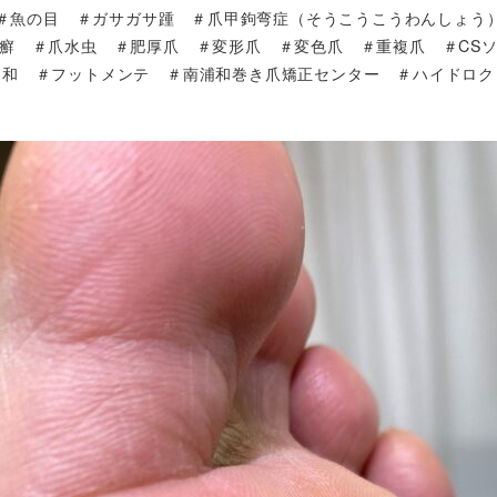
＃魚の目 ＃ガサガサ踵 ＃爪甲鉤弯症（そうこうこうわんしょう
癬 ＃爪水虫 ＃肥厚爪 ＃変形爪 ＃変色爪 ＃重複爪 ＃CS
浦和 ＃フットメンテ ＃南浦和巻き爪矯正センター ＃ハイドロク