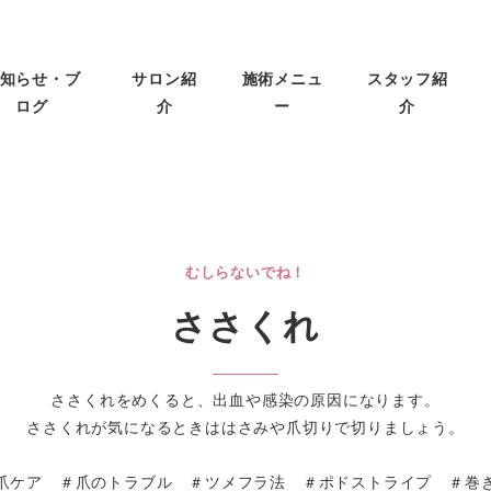
知らせ・ブ
サロン紹
施術メニュ
スタッフ紹
ログ
介
ー
介
むしらないでね！
ささくれ
ささくれをめくると、出血や感染の原因になります。
ささくれが気になるときははさみや爪切りで切りましょう。
爪ケア ＃爪のトラブル ＃ツメフラ法 ＃ポドストライプ ＃巻