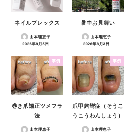
ネイルプレックス
暑中お見舞い
山本理恵子
山本理恵子
2026年8月5日
2026年8月3日
事例
事例
巻き爪矯正ツメフラ
爪甲鉤彎症（そうこ
法
うこうわんしょう）
山本理恵子
山本理恵子