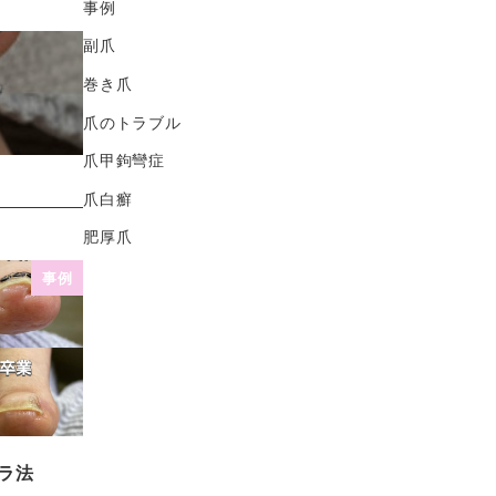
事例
副爪
巻き爪
爪のトラブル
爪甲鉤彎症
爪白癬
肥厚爪
事例
ラ法