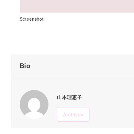
Screenshot
Bio
山本理恵子
Archives