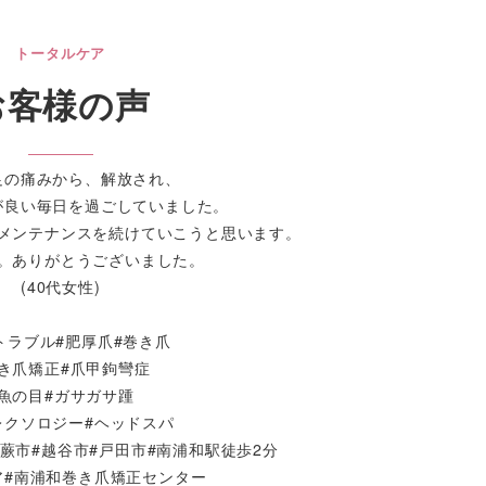
トータルケア
お客様の声
足の痛みから、解放され、
が良い毎日を過ごしていました。
メンテナンスを続けていこうと思います。
。ありがとうございました。
(40代女性)
トラブル#肥厚爪#巻き爪
巻き爪矯正#爪甲鉤彎症
#魚の目#ガサガサ踵
レクソロジー#ヘッドスパ
#蕨市#越谷市#戸田市#南浦和駅徒歩2分
ア#南浦和巻き爪矯正センター