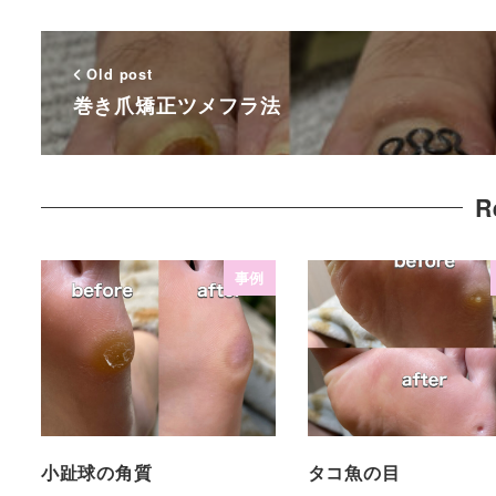
Old post
巻き爪矯正ツメフラ法
R
事例
小趾球の角質
タコ魚の目