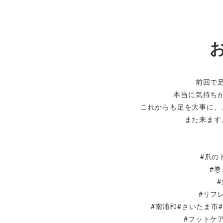
前回で
本当に気持ち
これからも足を大事に、
また来ます
#爪の
#
#リフ
#南浦和#さいたま市
#フットケ